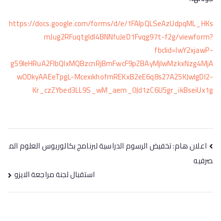
https://docs.google.com/forms/d/e/1FAIpQLSeAzUdpqML_HKs
mJug2RFuqtgldl4BNNfuJeD1Fvqg97t-f2g/viewform?
fbclid=IwY2xjawP-
g59leHRuA2FlbQIxMQBzcnRjBmFwcF9pZBAyMjIwMzkxNzg4MjA
wODkyAAEeTpgL-McexikhofmREKxB2eE6q8s27A25KJwIgDl2-
Kr_czZYbed3LL9S_wM_aem_0Jd1zC6U5gr_ikBseiUx1g
اعلان هام: تخفيض الرسوم الدراسية لبرنامج بكالوريوس العلوم الم
صرفيه
استقبال لجنة مراجعة الايزو