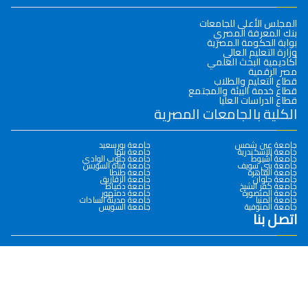
المجلس الأعلى للجامعات
بنك المعرفة المصري
بوابة الحكومة المصرية
وزارة التعليم العالي
أكاديمية البحث العلمي
مصر الرقمية
قطاع التعليم والطلاب
قطاع خدمة البيئة والمجتمع
قطاع الدراسات العليا
الكلية بالجامعات المصرية
جامعة عين شمس
جامعة بورسعيد
جامعة الإسكندرية
جامعة بنها
جامعة أسيوط
جامعة جنوب الوادي
جامعة بني سويف
جامعة قناة السويس
جامعة القاهرة
جامعة طنطا
جامعة حلوان
جامعة الزقازيق
جامعة كفر الشيخ
جامعة دمياط
جامعة المنصورة
جامعة دمنهور
جامعة المنيا
جامعة مدينة السادات
جامعة المنوفية
جامعة السويس
اتصل بنا
0932286145
سوهاج- جامعة سوهاج الجديدة – كلية التجارة
dean@commerce.sohag.edu.eg
جميع الحقوق محفوظة © 2026
كلية التجارة- جامعة سوهاج