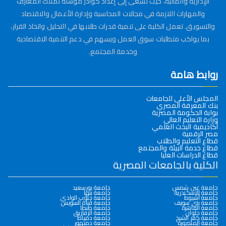
الإدارية والمالية، حيث تسعى إلى إعداد كوادر مؤهلة تمتلك المعارف
والمهارات اللازمة في مجالات المحاسبة وإدارة الأعمال والاقتصاد
والتسويق. تعمل الكلية على تنمية قدرات طلابها في التحليل واتخاذ القرار،
بما يواكب متطلبات سوق العمل ويسهم في دعم التنمية الاقتصادية
وخدمة المجتمع.
روابط هامة
المجلس الأعلى للجامعات
بنك المعرفة المصري
بوابة الحكومة المصرية
وزارة التعليم العالي
أكاديمية البحث العلمي
مصر الرقمية
قطاع التعليم والطلاب
قطاع خدمة البيئة والمجتمع
قطاع الدراسات العليا
الكلية بالجامعات المصرية
جامعة عين شمس
جامعة بورسعيد
جامعة الإسكندرية
جامعة بنها
جامعة أسيوط
جامعة جنوب الوادي
جامعة بني سويف
جامعة قناة السويس
جامعة القاهرة
جامعة طنطا
جامعة حلوان
جامعة الزقازيق
جامعة كفر الشيخ
جامعة دمياط
جامعة المنصورة
جامعة دمنهور