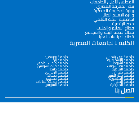
المجلس الأعلى للجامعات
بنك المعرفة المصري
بوابة الحكومة المصرية
وزارة التعليم العالي
أكاديمية البحث العلمي
مصر الرقمية
قطاع التعليم والطلاب
قطاع خدمة البيئة والمجتمع
قطاع الدراسات العليا
الكلية بالجامعات المصرية
جامعة عين شمس
جامعة بورسعيد
جامعة الإسكندرية
جامعة بنها
جامعة أسيوط
جامعة جنوب الوادي
جامعة بني سويف
جامعة قناة السويس
جامعة القاهرة
جامعة طنطا
جامعة حلوان
جامعة الزقازيق
جامعة كفر الشيخ
جامعة دمياط
جامعة المنصورة
جامعة دمنهور
جامعة المنيا
جامعة مدينة السادات
جامعة المنوفية
جامعة السويس
اتصل بنا
0932286145
سوهاج- جامعة سوهاج الجديدة – كلية التجارة
dean@commerce.sohag.edu.eg
جميع الحقوق محفوظة © 2026
كلية التجارة- جامعة سوهاج
تصميم وبرمجة
البوابة الإلكترونية