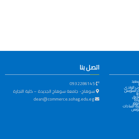
اتصل بنا
سعيد
0932286145
ب الوادي
ة السويس
سوهاج- جامعة سوهاج الجديدة – كلية التجارة
ا
ازيق
dean@commerce.sohag.edu.eg
اط
هور
ة السادات
ويس