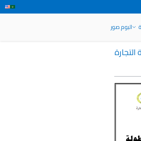
ة
البوم صور
التجارة