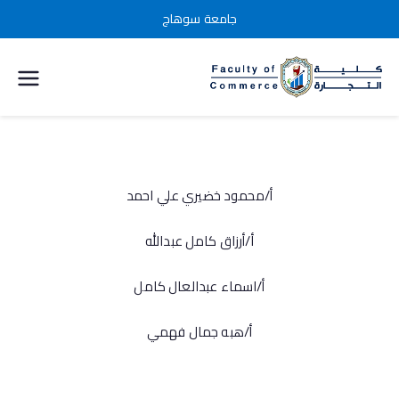
جامعة سوهاج
كلية التجارة
جامعة
سوهاج
أ/محمود خضيري علي احمد
أ/أرزاق كامل عبدالله
أ/اسماء عبدالعال كامل
أ/هبه جمال فهمي