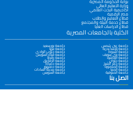
بوابة الحكومة المصرية
وزارة التعليم العالي
أكاديمية البحث العلمي
مصر الرقمية
قطاع التعليم والطلاب
قطاع خدمة البيئة والمجتمع
قطاع الدراسات العليا
الكلية بالجامعات المصرية
جامعة عين شمس
جامعة بورسعيد
جامعة الإسكندرية
جامعة بنها
جامعة أسيوط
جامعة جنوب الوادي
جامعة بني سويف
جامعة قناة السويس
جامعة القاهرة
جامعة طنطا
جامعة حلوان
جامعة الزقازيق
جامعة كفر الشيخ
جامعة دمياط
جامعة المنصورة
جامعة دمنهور
جامعة المنيا
جامعة مدينة السادات
جامعة المنوفية
جامعة السويس
اتصل بنا
0932286145
سوهاج- جامعة سوهاج الجديدة – كلية التجارة
dean@commerce.sohag.edu.eg
جميع الحقوق محفوظة © 2026
كلية التجارة- جامعة سوهاج
تصميم وبرمجة
البوابة الإلكترونية