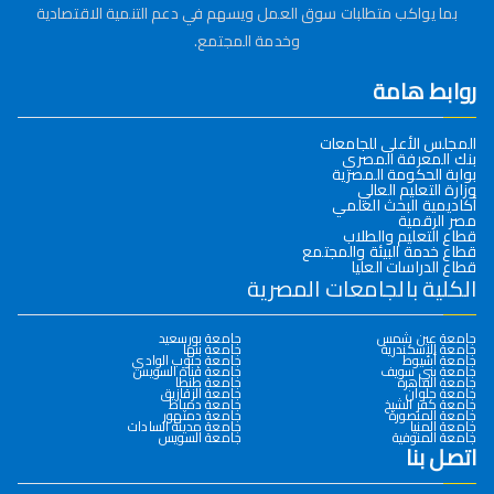
بما يواكب متطلبات سوق العمل ويسهم في دعم التنمية الاقتصادية
وخدمة المجتمع.
روابط هامة
المجلس الأعلى للجامعات
بنك المعرفة المصري
بوابة الحكومة المصرية
وزارة التعليم العالي
أكاديمية البحث العلمي
مصر الرقمية
قطاع التعليم والطلاب
قطاع خدمة البيئة والمجتمع
قطاع الدراسات العليا
الكلية بالجامعات المصرية
جامعة عين شمس
جامعة بورسعيد
جامعة الإسكندرية
جامعة بنها
جامعة أسيوط
جامعة جنوب الوادي
جامعة بني سويف
جامعة قناة السويس
جامعة القاهرة
جامعة طنطا
جامعة حلوان
جامعة الزقازيق
جامعة كفر الشيخ
جامعة دمياط
جامعة المنصورة
جامعة دمنهور
جامعة المنيا
جامعة مدينة السادات
جامعة المنوفية
جامعة السويس
اتصل بنا