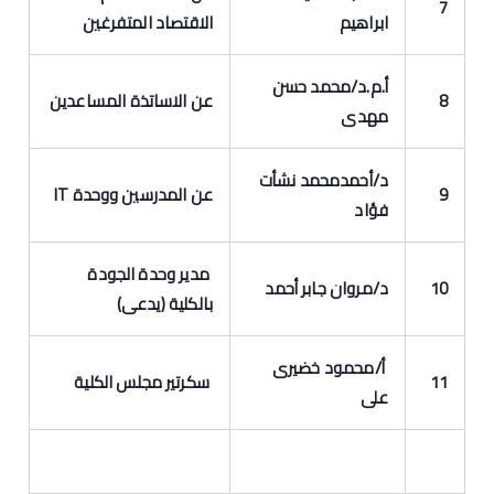
7
ابراهيم
الاقتصاد المتفرغين
أ.م.د/محمد حسن
8
عن الاساتذة المساعدين
مهدى
د/أحمدمحمد نشأت
9
عن المدرسين ووحدة IT
فؤاد
مدير وحدة الجودة
10
د/مروان جابر أحمد
بالكلية (يدعى)
أ/محمود خضيرى
11
سكرتير مجلس الكلية
على