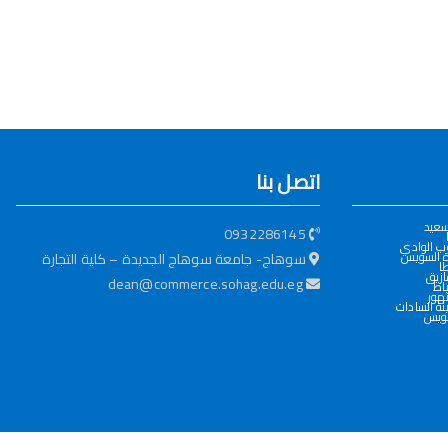
اتصل بنا
سعيد
0932286145
ب الوادي
ة السويس
سوهاج- جامعة سوهاج الجديدة – كلية التجارة
ا
ازيق
dean@commerce.sohag.edu.eg
اط
هور
ة السادات
ويس