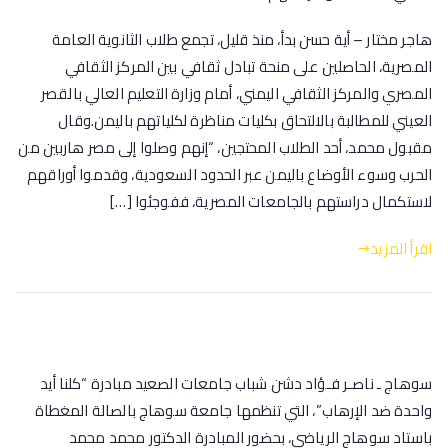
هاجر مختار – أية حسن بدأ، منذ قليل، تجمع طلاب الثانوية العامة
المصرية، الحاصلين على منحة تبادل ثقافي بين المركز الثقافي
المصري والمركز الثقافي اليمني، أمام وزارة التعليم العالي بالقصر
العيني للمطالبة بالالتحاق بكليات مناظرة لكلياتهم باليمن.وقال
مقبول محمد، أحد الطلاب المحتجين، “إنهم وصلوا إلى مصر هاربين من
الحرب وسوء الأوضاع باليمن عبر الحدود السعودية، وقدموا أوراقهم
لاستكمال دراستهم بالجامعات المصرية، ففوجئوا […]
اقرأ المزيد
سوهاج ـ ناصـر فـؤاد دشن شباب جامعات الصعيد مبادرة “كلنا أيد
واحدة ضد الإرهاب”، التي تنظمها جامعة سوهاج بالصالة المغطاة
باستاد سوهاج الرياضي، بحضور المبادرة الدكتور محمد محمد